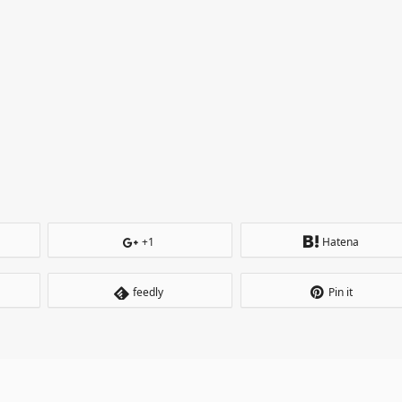
+1
Hatena
feedly
Pin it