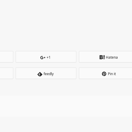
+1
Hatena
feedly
Pin it